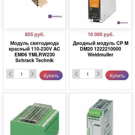
855
руб.
10 000
руб.
Модуль светодиода
Диодный модуль CP M
красный 110-230V AC
DM20 1222210000
EM06 YMLRW230
Weidmuller
Schrack Technik
Купить
Купить