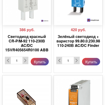
386
руб.
420
руб.
Светодиод красный
Зелёный светодиод +
CR-P/M-92 110-230В
варистор 99.80.0.230.98
AC/DC
110-240В AC/DC Finder
1SVR405654R0100 ABB
Купить
Купить