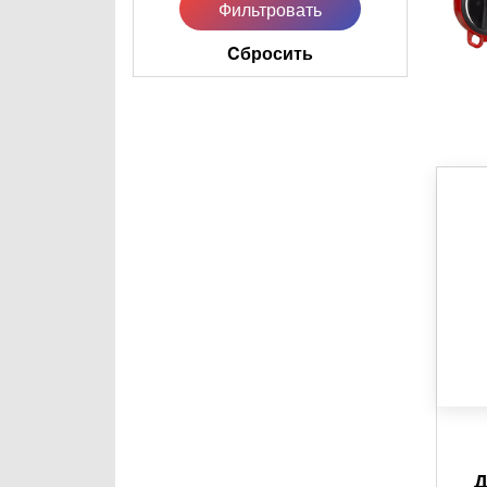
Cбросить
Д