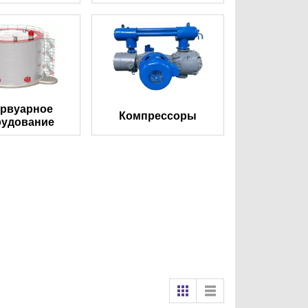
ервуарное
Компрессоры
рудование