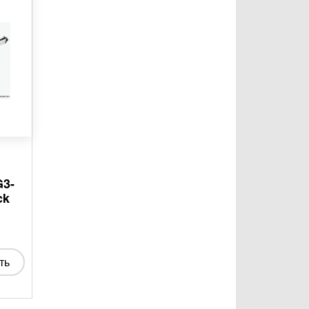
G3-
ck
ть