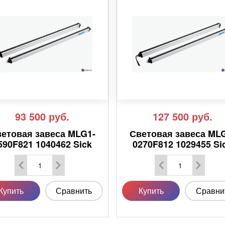
93 500
руб.
127 500
руб.
етовая завеса MLG1-
Световая завеса ML
590F821 1040462 Sick
0270F812 1029455 Si
Купить
Сравнить
Купить
Сравни