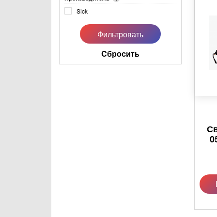
Sick
Cбросить
Св
0