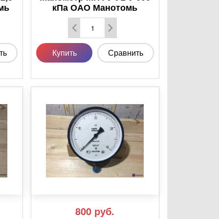
мь
кПа ОАО Манотомь
ть
Купить
Сравнить
800
руб.