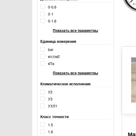
0-0,6
0-1
0-1,6
Показать все параметры
Единица измерения
bar
кгс/см2
кПа
Показать все параметры
Климатическое исполнение
У2
У3
УХЛ1
Класс точности
1.5
1.6
Ма