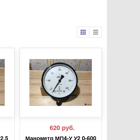
620
руб.
2,5
Манометр МП4-У У2 0-600