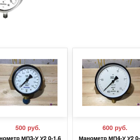
500
руб.
600
руб.
нометр МП3-У У2 0-1,6
Манометр МП4-У У2 0-