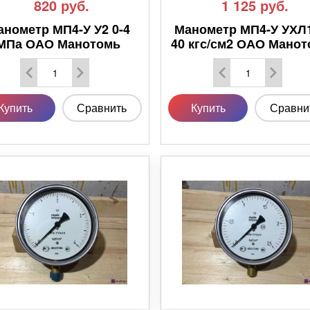
820
руб.
1 125
руб.
анометр МП4-У У2 0-4
Манометр МП4-У УХЛ1
МПа ОАО Манотомь
40 кгс/см2 ОАО Мано
Купить
Сравнить
Купить
Сравни