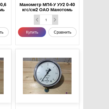
0,6
Манометр МП4-У УУ2 0-40
мь
кгс/см2 ОАО Манотомь
ть
Купить
Сравнить