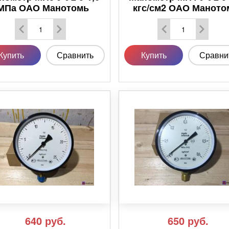
МПа ОАО Манотомь
кгс/см2 ОАО Маното
Купить
Сравнить
Купить
Сравни
640
руб.
650
руб.