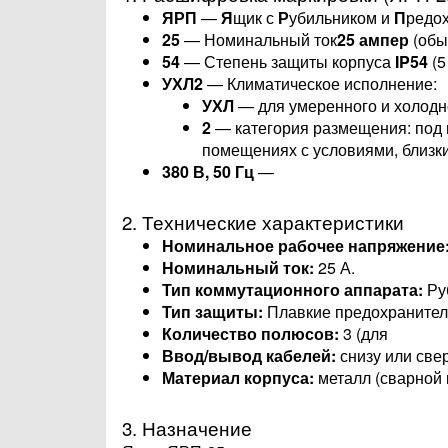
ЯРП
—
Я
щик с
Р
убильником и
П
редо
25
— Номинальный ток
25 ампер
(обы
54
— Степень защиты корпуса
IP54
(5
УХЛ2
— Климатическое исполнение:
УХЛ
— для умеренного и холодн
2
— категория размещения: под 
помещениях с условиями, близки
380 В, 50 Гц
—
2. Технические характеристики
Номинальное рабочее напряжение
Номинальный ток:
25 А.
Тип коммутационного аппарата:
Руб
Тип защиты:
Плавкие предохранители
Количество полюсов:
3 (для
Ввод/вывод кабелей:
снизу или све
Материал корпуса:
металл (сварной 
3. Назначение