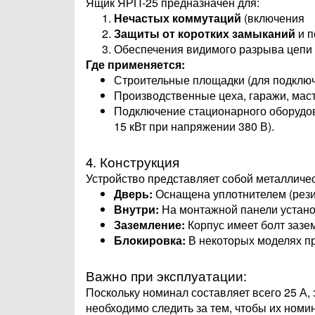
Ящик ЯРП-25 предназначен для:
Нечастых коммутаций
(включения
Защиты от коротких замыканий
и п
Обеспечения видимого разрыва цепи 
Где применяется:
Строительные площадки (для подключ
Производственные цеха, гаражи, маст
Подключение стационарного оборудова
15 кВт при напряжении 380 В).
4. Конструкция
Устройство представляет собой металличе
Дверь:
Оснащена уплотнителем (рези
Внутри:
На монтажной панели установ
Заземление:
Корпус имеет болт зазе
Блокировка:
В некоторых моделях пр
Важно при эксплуатации:
Поскольку номинал составляет всего 25 А,
необходимо следить за тем, чтобы их номи