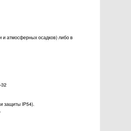
и и атмосферных осадков) либо в
-32
и защиты IP54).
.