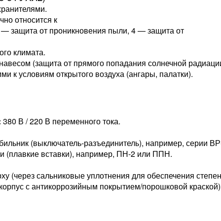
хранителями.
чно относится к
 — защита от проникновения пыли, 4 — защита от
ого климата.
навесом (защита от прямого попадания солнечной радиаци
ми к условиям открытого воздуха (ангары, палатки).
:
380 В / 220 В переменного тока.
ильник (выключатель-разъединитель), например, серии ВР
 (плавкие вставки), например, ПН-2 или ППН.
рху (через сальниковые уплотнения для обеспечения степен
корпус с антикоррозийным покрытием/порошковой краской)