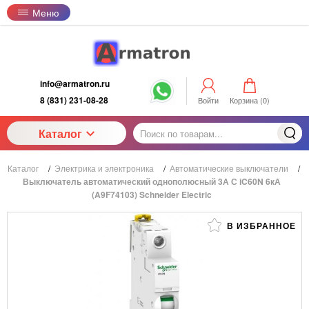
Меню
info@armatron.ru
8 (831) 231-08-28
Войти
Корзина (
0
)
Каталог
Каталог
/
Электрика и электроника
/
Автоматические выключатели
/
Выключатель автоматический однополюсный 3А С iC60N 6кА
(A9F74103) Schneider Electric
В ИЗБРАННОЕ