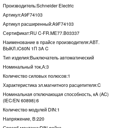
Производитель:Schneider Electric
Артикул:A9F74103
Артикул расширенный:A9F74103
Сертификат:RU C-FR.ME77.B03337
Наименование в прайсе производителя:АВТ.
ВЫКЛ.iC60N 1П 3A C
Тип изделия:Выключатель автоматический
Номинальный ток,А:3
Количество силовых полюсов:1
Характеристика эл.магнитного расцепителя:C
Номинальная отключающая способность, кA (AC)
(IEC/EN 60898):6
Количество модулей DIN:1
Напряжение, В:220
Способ монтажа:DIN-рейка