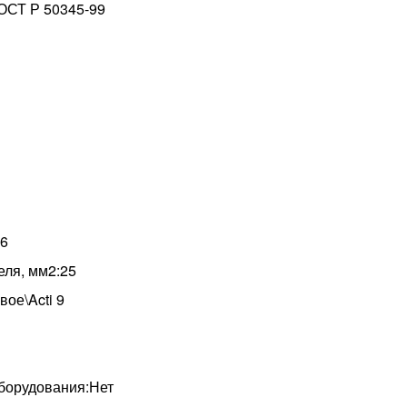
ОСТ Р 50345-99
:6
еля, мм2:25
ое\Acti 9
борудования:Нет