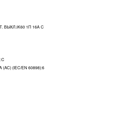
Т. ВЫКЛ.iK60 1П 16A C
я:C
 (AC) (IEC/EN 60898):6