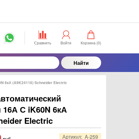
Сравнить
Войти
Корзина (
0
)
Найти
6кА (A9K24116) Schneider Electric
втоматический
16А С iK60N 6кА
eider Electric
0
Артикул:
A-259
руб.