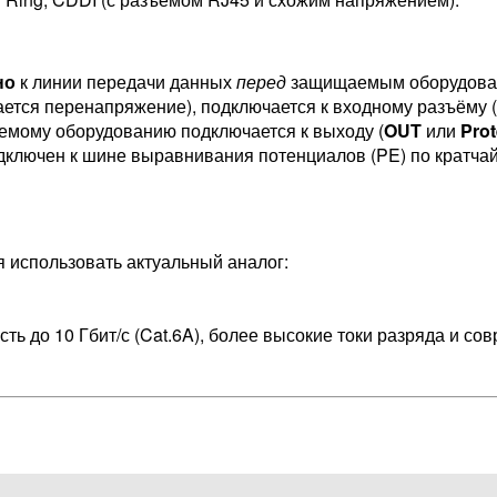
но
к линии передачи данных
перед
защищаемым оборудова
ается перенапряжение), подключается к входному разъёму 
емому оборудованию подключается к выходу (
OUT
или
Prot
ключен к шине выравнивания потенциалов (PE) по кратчай
я использовать актуальный аналог:
ь до 10 Гбит/с (Cat.6A), более высокие токи разряда и со