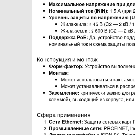
Максимальное напряжение при длит
Номинальный ток (ININ​):
1.5 А (при 
Уровень защиты по напряжению (Up
Жила-жила: ≤ 45 В (C2 — 2 кВ / 1
Жила-земля: ≤ 600 В (C2 — 2 кВ /
Поддержка PoE:
Да, устройство подде
номинальный ток и схема защиты поз
Конструкция и монтаж
Форм-фактор:
Устройство выполнено
Монтаж:
Может использоваться как самос
Может устанавливаться в распр
Заземление:
критически важно для р
клеммой), выходящий из корпуса, или
Сфера применения
Сети Ethernet:
Защита сетевых карт П
Промышленные сети:
PROFINET, Indu
Другие интерфейсы:
ISDN S0, Token