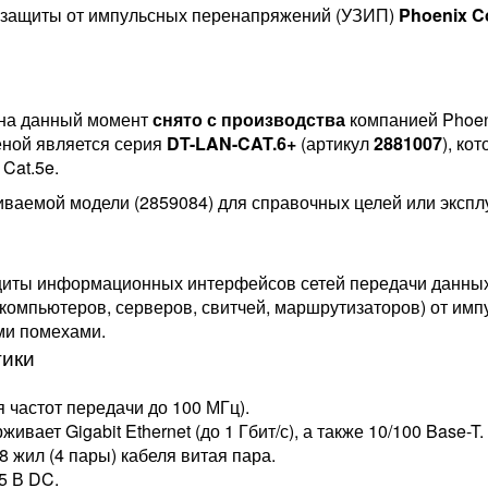
 защиты от импульсных перенапряжений (УЗИП)
Phoenix C
 на данный момент
снято с производства
компанией Phoeni
ной является серия
DT-LAN-CAT.6+
(артикул
2881007
), ко
Cat.5e.
ваемой модели (2859084) для справочных целей или экспл
щиты информационных интерфейсов сетей передачи данных (
компьютеров, серверов, свитчей, маршрутизаторов) от им
ми помехами.
тики
я частот передачи до 100 МГц).
ивает Gigabit Ethernet (до 1 Гбит/с), а также 10/100 Base-T.
 жил (4 пары) кабеля витая пара.
5 В DC.