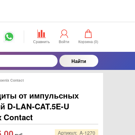
Сравнить
Войти
Корзина (
0
)
Найти
enix Contact
щиты от импульсных
й D-LAN-CAT.5E-U
x Contact
5,00
Артикул:
A-1270
руб.