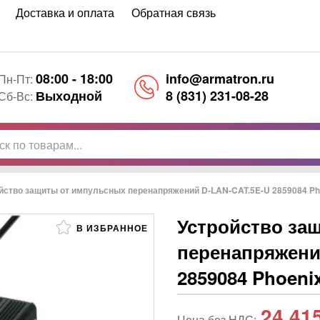
Доставка и оплата
Обратная связь
08:00 - 18:00
info@armatron.ru
Пн-Пт:
Выходной
8 (831) 231-08-28
Сб-Вс:
йство защиты от импульсных перенапряжений D-LAN-CAT.5E-U 2859084 Pho
Устройство за
В ИЗБРАННОЕ
перенапряжени
2859084 Phoeni
24 41
Цена без НДС: