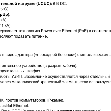
ельной нагрузке (UCUC​):
6 В DC.
25°C).
Up​):
 кА).
 1 кА).
рживает технологию Power over Ethernet (PoE) в соответств
воляют подавать питание.
 в виде адаптера («проходной бочонок») с металлическим
тоятельное устройство (в разрыв кабеля).
еделительных шкафах.
аботы УЗИП. Заземление осуществляется через отдельный 
 через металлический крепежный элемент, если использует
К, портов коммутаторов, IP-камер.
strial Ethernet.
 Ring, CDDI (с разъемом RJ45 и схожим напряжением).