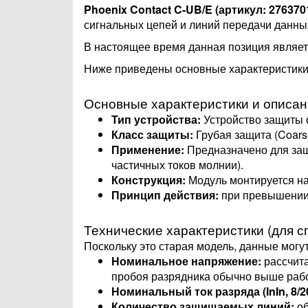
Phoenix Contact C-UB/E (артикул: 276370
сигнальных цепей и линий передачи данны
В настоящее время данная позиция являе
Ниже приведены основные характеристики
Основные характеристики и описан
Тип устройства:
Устройство защиты 
Класс защиты:
Грубая защита (Coars
Применение:
Предназначено для з
частичных токов молнии).
Конструкция:
Модуль монтируется на
Принцип действия:
при превышении 
Технические характеристики (для сп
Поскольку это старая модель, данные могу
Номинальное напряжение:
рассчита
пробоя разрядника обычно выше рабоч
Номинальный ток разряда (InIn​, 8/2
Количество защищаемых линий:
об