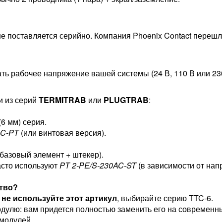
е поставляется серийно. Компания Phoenix Contact переш
ть рабочее напряжение вашей системы (24 В, 110 В или 230
и из серий
TERMITRAB
или
PLUGTRAB
:
6 мм) серия.
DC-PT
(или винтовая версия).
базовый элемент + штекер).
асто используют
PT 2-PE/S-230AC-ST
(в зависимости от нап
ство?
:
не используйте этот артикул
, выбирайте серию TTC-6.
улю: вам придется полностью заменить его на современный
 модулей.