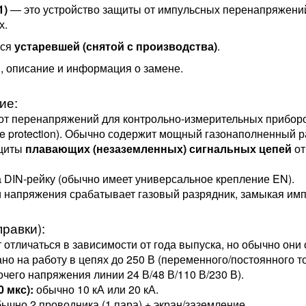
1)
— это устройство защиты от импульсных перенапряжени
х.
тся
устаревшей (снятой с производства)
.
, описание и информация о замене.
ие:
от перенапряжений для контрольно-измерительных приборо
e protection). Обычно содержит мощный газонаполненный р
ащиты
плавающих (незаземленных) сигнальных цепей
от
 DIN-рейку (обычно имеет универсальное крепление EN).
напряжения срабатывает газовый разрядник, замыкая импу
равки):
т отличаться в зависимости от года выпуска, но обычно они
но на работу в цепях до 250 В (переменного/постоянного то
его напряжения линии 24 В/48 В/110 В/230 В).
0 мкс):
обычно 10 кА или 20 кА.
ычно 2 проводника (1 пара) + экран/заземление.