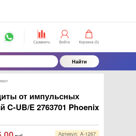
Сравнить
Войти
Корзина (
0
)
Найти
tact
щиты от импульсных
 C-UB/E 2763701 Phoenix
5,00
Артикул:
A-1267
руб.