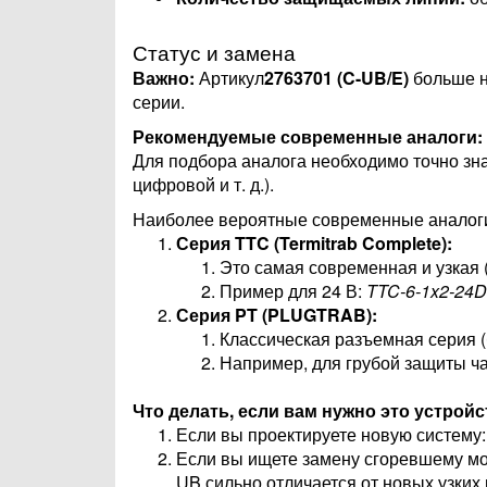
Статус и замена
Важно:
Артикул
2763701 (C-UB/E)
больше н
серии.
Рекомендуемые современные аналоги:
Для подбора аналога необходимо точно зна
цифровой и т. д.).
Наиболее вероятные современные аналог
Серия TTC (Termitrab Complete):
Это самая современная и узкая (
Пример для 24 В:
TTC-6-1x2-24
Серия PT (PLUGTRAB):
Классическая разъемная серия (
Например, для грубой защиты ч
Что делать, если вам нужно это устрой
Если вы проектируете новую систему
Если вы ищете замену сгоревшему мод
UB сильно отличается от новых узких