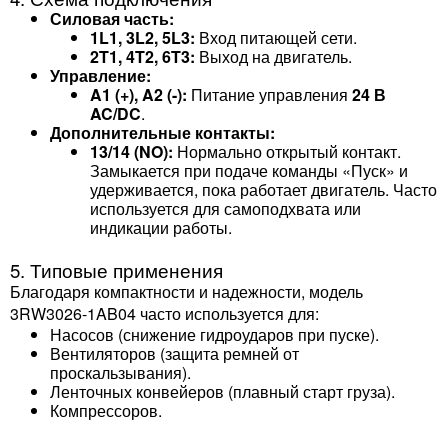
Силовая часть:
1L1, 3L2, 5L3:
Вход питающей сети.
2T1, 4T2, 6T3:
Выход на двигатель.
Управление:
A1 (+), A2 (-):
Питание управления
24 В
AC/DC
.
Дополнительные контакты:
13/14 (NO):
Нормально открытый контакт.
Замыкается при подаче команды «Пуск» и
удерживается, пока работает двигатель. Часто
используется для самоподхвата или
индикации работы.
5. Типовые применения
Благодаря компактности и надежности, модель
3RW3026-1AB04 часто используется для:
Насосов (снижение гидроударов при пуске).
Вентиляторов (защита ремней от
проскальзывания).
Ленточных конвейеров (плавный старт груза).
Компрессоров.