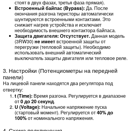
стоят в двух фазах, третья фаза прямая).
Встроенный байпас (Bypass):
Да. После
окончания разгона тиристоры автоматически
шунтируются встроенными контактами. Это
снижает нагрев устройства и исключает
необходимость внешнего контактора байпаса.
Защита двигателя:
Отсутствует.
Данная модель
(3RW30)
не имеет
встроенной защиты от
перегрузки (тепловой защиты). Необходимо
использовать внешний автоматический
выключатель защиты двигателя или тепловое реле.
3. Настройки (Потенциометры на передней
панели)
На лицевой панели находятся два регулятора под
отвертку:
t (Time):
Время разгона. Регулируется в диапазоне
от
0 до 20 секунд
.
U (Voltage):
Начальное напряжение пуска
(стартовый момент). Регулируется от
40% до
100%
от номинального напряжения.
4. Схема подключения