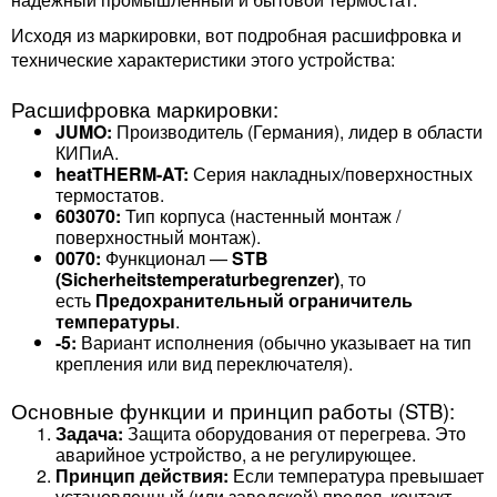
Исходя из маркировки, вот подробная расшифровка и
технические характеристики этого устройства:
Расшифровка маркировки:
JUMO:
Производитель (Германия), лидер в области
КИПиА.
heatTHERM-AT:
Серия накладных/поверхностных
термостатов.
603070:
Тип корпуса (настенный монтаж /
поверхностный монтаж).
0070:
Функционал —
STB
(Sicherheitstemperaturbegrenzer)
, то
есть
Предохранительный ограничитель
температуры
.
-5:
Вариант исполнения (обычно указывает на тип
крепления или вид переключателя).
Основные функции и принцип работы (STB):
Задача:
Защита оборудования от перегрева. Это
аварийное устройство, а не регулирующее.
Принцип действия:
Если температура превышает
установленный (или заводской) предел, контакт