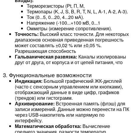
входы):
Терморезисторы (Pt, П, М,
Термопары (K, J, S, B, R, T, N, L, A-1, A-2, A-3).
Ток (0...5, 0...20, 4...20 мА).
Напряжение (-100...+100 мВ, 0...1
Омметры (измерение сопротивления).
Точность:
Высокий класс точности. Для некоторых
диапазонов основная приведенная погрешность
может составлять ±0,02 % или ±0,05 %.
Разрешающая способность
Гальваническая развязка:
Каналы изолированы
друг от друга, от корпуса и от цепей питания, что
3. Функциональные возможности
Индикация:
Большой графический ЖК-дисплей
(часто с сенсорным управлением или кнопками),
отображающий данные в виде цифр, графиков
(трендов) или гистограмм.
Архивирование:
Встроенная память (флэш) для
записи измерений. Данные можно перенести на ПК
через USB-накопитель или напрямую по
интерфейсу.
Математическая обработка:
Вычисление
среднего значения, разности температур,