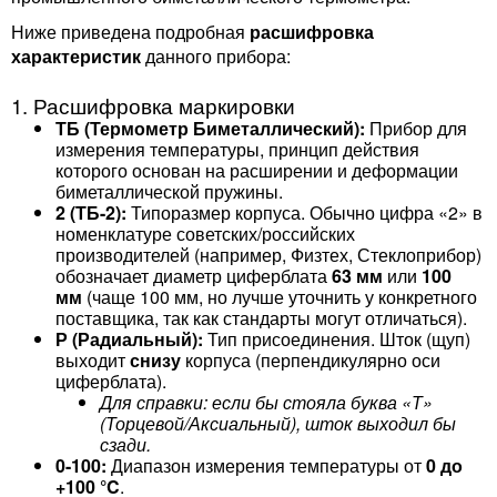
Ниже приведена подробная
расшифровка
характеристик
данного прибора:
1. Расшифровка маркировки
ТБ (Термометр Биметаллический):
Прибор для
измерения температуры, принцип действия
которого основан на расширении и деформации
биметаллической пружины.
2 (ТБ-2):
Типоразмер корпуса. Обычно цифра «2» в
номенклатуре советских/российских
производителей (например, Физтех, Стеклоприбор)
обозначает диаметр циферблата
63 мм
или
100
мм
(чаще 100 мм, но лучше уточнить у конкретного
поставщика, так как стандарты могут отличаться).
Р (Радиальный):
Тип присоединения. Шток (щуп)
выходит
снизу
корпуса (перпендикулярно оси
циферблата).
Для справки: если бы стояла буква «Т»
(Торцевой/Аксиальный), шток выходил бы
сзади.
0-100:
Диапазон измерения температуры от
0 до
+100 °C
.