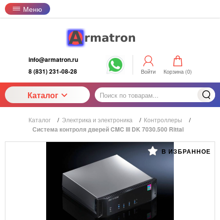
Меню
info@armatron.ru
8 (831) 231-08-28
Войти
Корзина (
0
)
Каталог
Каталог
/
Электрика и электроника
/
Контроллеры
/
Система контроля дверей CMC III DK 7030.500 Rittal
В ИЗБРАННОЕ