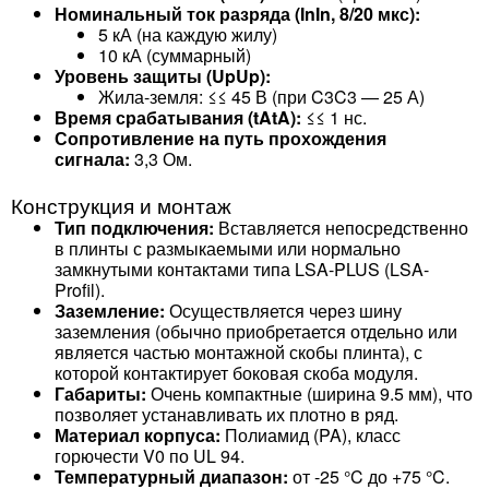
Номинальный ток разряда (InIn​, 8/20 мкс):
5 кА (на каждую жилу)
10 кА (суммарный)
Уровень защиты (UpUp​):
Жила-земля: ≤≤ 45 В (при C3C3​ — 25 А)
Время срабатывания (tAtA​):
≤≤ 1 нс.
Сопротивление на путь прохождения
сигнала:
3,3 Ом.
Конструкция и монтаж
Тип подключения:
Вставляется непосредственно
в плинты с размыкаемыми или нормально
замкнутыми контактами типа LSA-PLUS (LSA-
Profil).
Заземление:
Осуществляется через шину
заземления (обычно приобретается отдельно или
является частью монтажной скобы плинта), с
которой контактирует боковая скоба модуля.
Габариты:
Очень компактные (ширина 9.5 мм), что
позволяет устанавливать их плотно в ряд.
Материал корпуса:
Полиамид (PA), класс
горючести V0 по UL 94.
Температурный диапазон:
от -25 °C до +75 °C.