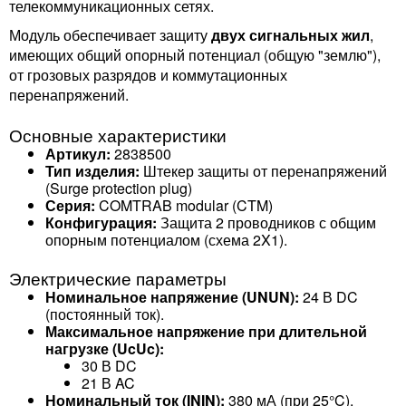
телекоммуникационных сетях.
Модуль обеспечивает защиту
двух сигнальных жил
,
имеющих общий опорный потенциал (общую "землю"),
от грозовых разрядов и коммутационных
перенапряжений.
Основные характеристики
Артикул:
2838500
Тип изделия:
Штекер защиты от перенапряжений
(Surge protection plug)
Серия:
COMTRAB modular (CTM)
Конфигурация:
Защита 2 проводников с общим
опорным потенциалом (схема 2X1).
Электрические параметры
Номинальное напряжение (UNUN​):
24 В DC
(постоянный ток).
Максимальное напряжение при длительной
нагрузке (UcUc​):
30 В DC
21 В AC
Номинальный ток (ININ​):
380 мА (при 25°C).