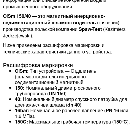
промышленного оборудования.
OISm 150/40
— это
магнитный инерционно-
седиментационный шламоотводитель
(грязевик)
производства польской компании
Spaw-Test
(Kazimierz
Jędrzejewski).
Ниже приведены расшифровка маркировки и
технические характеристики данного устройства:
Расшифровка маркировки
OISm:
Тип устройства — Отделитель
(шламоотводитель) инерционно-
седиментационный магнитный.
150:
Номинальный диаметр основного
трубопровода (
DN 150
).
40:
Номинальный диаметр спускного патрубка для
дренажа/слива шлама (
dn 40
).
16bar:
Номинальное рабочее давление (
PN 16
или
1.6 МПа).
150C:
Максимальная рабочая температура (
150°C
).