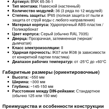
Артикул:
BNK 65-36-1
Тип монтажа:
Навесной (настенный)
Количество модулей:
36 (3 ряда по 12 модулей)
Степень защиты:
IP65 (полная защита от пыли и
защита от струй воды с любого направления)
Материал корпуса:
Ударопрочный ABS-пластик /
Поликарбонат
Цвет корпуса:
Серый (обычно RAL 7035)
Дверца:
Прозрачная, затемненная (черная/
дымчатая)
Класс электроизоляции:
II
Ударная прочность:
IK07 или IK08 (в зависимости
от конкретной партии пластика)
Диапазон рабочих температур:
от -25°C до +60°C
Габаритные размеры (ориентировочные)
Высота:
~550 мм
Ширина:
~300 мм
Глубина:
~145-150 мм
Расстояние между DIN-рейками:
Стандартное
(обычно 125 или 150 мм)
Преимущества и особенности конструкции