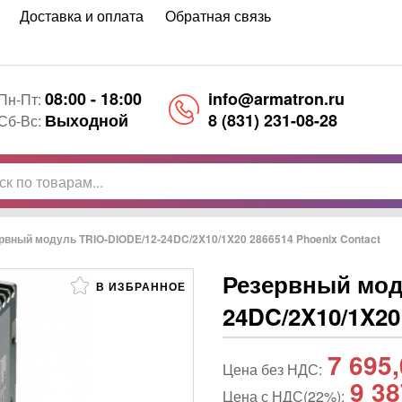
Доставка и оплата
Обратная связь
08:00 - 18:00
info@armatron.ru
Пн-Пт:
Выходной
8 (831) 231-08-28
Сб-Вс:
рвный модуль TRIO-DIODE/12-24DC/2X10/1X20 2866514 Phoenix Contact
Резервный мод
В ИЗБРАННОЕ
24DC/2X10/1X20
7 695
Цена без НДС:
9 38
Цена с НДС(22%):