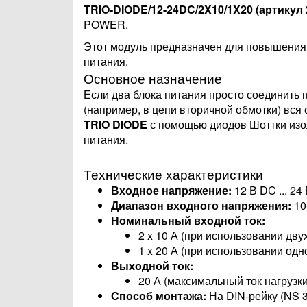
TRIO-DIODE/12-24DC/2X10/1X20 (артикул 
POWER.
Этот модуль предназначен для повышения 
питания.
Основное назначение
Если два блока питания просто соединить 
(например, в цепи вторичной обмотки) вся 
TRIO DIODE
с помощью диодов Шоттки изоли
питания.
Технические характеристики
Входное напряжение:
12 В DC ... 24
Диапазон входного напряжения:
10 
Номинальный входной ток:
2 x 10 А (при использовании двух
1 x 20 А (при использовании одн
Выходной ток:
20 А (максимальный ток нагрузки
Способ монтажа:
На DIN-рейку (NS 3