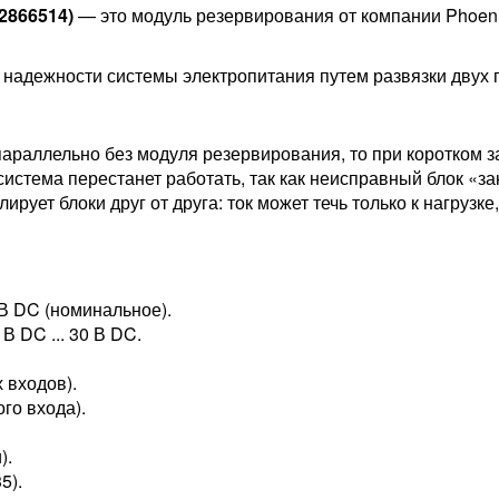
2866514)
— это модуль резервирования от компании Phoeni
надежности системы электропитания путем развязки двух
параллельно без модуля резервирования, то при коротком з
система перестанет работать, так как неисправный блок «з
рует блоки друг от друга: ток может течь только к нагрузке
 В DC (номинальное).
В DC ... 30 В DC.
 входов).
ого входа).
).
5).