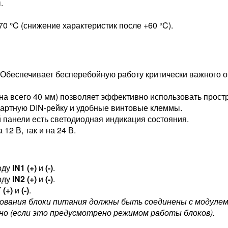
.
+70 °C (снижение характеристик после +60 °C).
Обеспечивает бесперебойную работу критически важного о
на всего 40 мм) позволяет эффективно использовать прост
дартную DIN-рейку и удобные винтовые клеммы.
панели есть светодиодная индикация состояния.
12 В, так и на 24 В.
оду
IN1 (+)
и
(-)
.
оду
IN2 (+)
и
(-)
.
 (+)
и
(-)
.
рования блоки питания должны быть соединены с модулем 
но (если это предусмотрено режимом работы блоков).