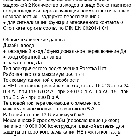
задержкой 2 Количество выходов в виде бесконтактного
полупроводника переключающий элемент ● связанные с
безопасностью - задержка переключения 0
● для сигнализации функции мгновенного контакта 0
Стоп категория в соотв. по DIN EN 60204-1 0/1
Общие технические данные:
Дизайн ввода
● каскадный вход / функциональное переключение Да
● вход обратной связи да
● начать ввод Да
Тип электрического подключения Розетка Нет
Рабочая частота максимум 360 1 / ч
Ток коммутационной способности
● НЕТ контактов релейных выходов - на DC-13 - при 24
В 3 А - при 115 В 0,2 А - при 230 В 0,1 А - на АС-15 - при
115 В 3 А - при 230 В 3 А
Тепловой ток переключающего элемента с
максимальное количество контактов 5 А
Рабочий ток при 17 В минимум 5 мА
Механический срок службы (переключение циклов)
типично 10 000 000 Конструкция плавкой вставки для
защиты от короткого замыкания НЕ нужны контакты