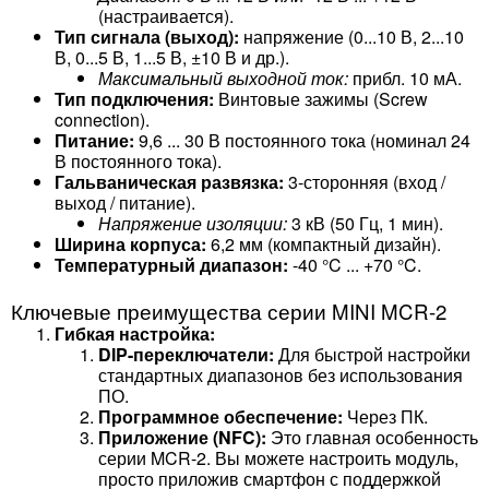
(настраивается).
Тип сигнала (выход):
напряжение (0...10 В, 2...10
В, 0...5 В, 1...5 В, ±10 В и др.).
Максимальный выходной ток:
прибл. 10 мА.
Тип подключения:
Винтовые зажимы (Screw
connection).
Питание:
9,6 ... 30 В постоянного тока (номинал 24
В постоянного тока).
Гальваническая развязка:
3-сторонняя (вход /
выход / питание).
Напряжение изоляции:
3 кВ (50 Гц, 1 мин).
Ширина корпуса:
6,2 мм (компактный дизайн).
Температурный диапазон:
-40 °C ... +70 °C.
Ключевые преимущества серии MINI MCR-2
Гибкая настройка:
DIP-переключатели:
Для быстрой настройки
стандартных диапазонов без использования
ПО.
Программное обеспечение:
Через ПК.
Приложение (NFC):
Это главная особенность
серии MCR-2. Вы можете настроить модуль,
просто приложив смартфон с поддержкой