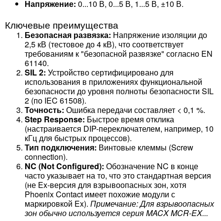
Напряжение:
0...10 В, 0...5 В, 1...5 В, ±10 В.
Ключевые преимущества
Безопасная развязка:
Напряжение изоляции до
2,5 кВ (тестовое до 4 кВ), что соответствует
требованиям к "безопасной развязке" согласно EN
61140.
SIL 2:
Устройство сертифицировано для
использования в приложениях функциональной
безопасности до уровня полноты безопасности SIL
2 (по IEC 61508).
Точность:
Ошибка передачи составляет < 0,1 %.
Step Response:
Быстрое время отклика
(настраивается DIP-переключателем, например, 10
кГц для быстрых процессов).
Тип подключения:
Винтовые клеммы (Screw
connection).
NC (Not Configured):
Обозначение NC в конце
часто указывает на то, что это стандартная версия
(не Ex-версия для взрывоопасных зон, хотя
Phoenix Contact имеет похожие модули с
маркировкой Ex).
Примечание: Для взрывоопасных
зон обычно используется серия MACX MCR-EX...