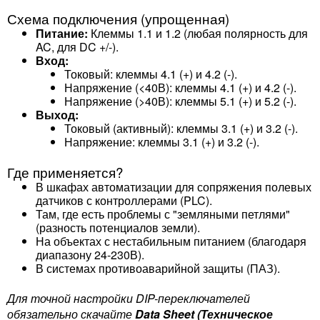
Схема подключения (упрощенная)
Питание:
Клеммы 1.1 и 1.2 (любая полярность для
AC, для DC +/-).
Вход:
Токовый: клеммы 4.1 (+) и 4.2 (-).
Напряжение (<40В): клеммы 4.1 (+) и 4.2 (-).
Напряжение (>40В): клеммы 5.1 (+) и 5.2 (-).
Выход:
Токовый (активный): клеммы 3.1 (+) и 3.2 (-).
Напряжение: клеммы 3.1 (+) и 3.2 (-).
Где применяется?
В шкафах автоматизации для сопряжения полевых
датчиков с контроллерами (PLC).
Там, где есть проблемы с "земляными петлями"
(разность потенциалов земли).
На объектах с нестабильным питанием (благодаря
диапазону 24-230В).
В системах противоаварийной защиты (ПАЗ).
Для точной настройки DIP-переключателей
обязательно скачайте
Data Sheet (Техническое