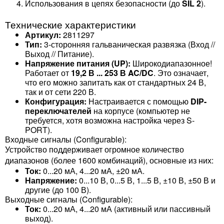
Использования в цепях безопасности (до
SIL 2
).
Технические характеристики
Артикул:
2811297
Тип:
3-сторонняя гальваническая развязка (Вход //
Выход // Питание).
Напряжение питания (UP):
Широкодиапазонное!
Работает от
19,2 В ... 253 В AC/DC
. Это означает,
что его можно запитать как от стандартных 24 В,
так и от сети 220 В.
Конфигурация:
Настраивается с помощью
DIP-
переключателей
на корпусе (компьютер не
требуется, хотя возможна настройка через S-
PORT).
Входные сигналы (Configurable):
Устройство поддерживает огромное количество
диапазонов (более 1600 комбинаций), основные из них:
Ток:
0...20 мА, 4...20 мА, ±20 мА.
Напряжение:
0...10 В, 0...5 В, 1...5 В, ±10 В, ±50 В и
другие (до 100 В).
Выходные сигналы (Configurable):
Ток:
0...20 мА, 4...20 мА (активный или пассивный
выход).