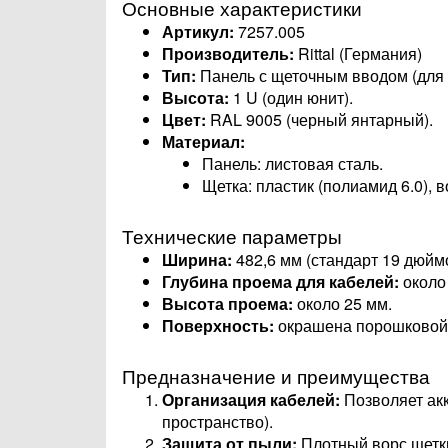
Основные характеристики
Артикул:
7257.005
Производитель:
Rittal (Германия)
Тип:
Панель с щеточным вводом (для 
Высота:
1 U (один юнит).
Цвет:
RAL 9005 (черный янтарный).
Материал:
Панель: листовая сталь.
Щетка: пластик (полиамид 6.0), 
Технические параметры
Ширина:
482,6 мм (стандарт 19 дюймо
Глубина проема для кабелей:
около
Высота проема:
около 25 мм.
Поверхность:
окрашена порошковой 
Предназначение и преимущества
Организация кабелей:
Позволяет акк
пространство).
Защита от пыли:
Плотный ворс щетки