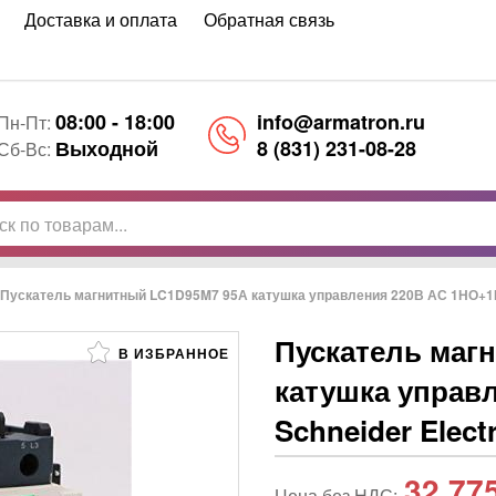
Доставка и оплата
Обратная связь
08:00 - 18:00
info@armatron.ru
Пн-Пт:
Выходной
8 (831) 231-08-28
Сб-Вс:
Пускатель магнитный LC1D95M7 95А катушка управления 220В АС 1НО+1НЗ
Пускатель маг
В ИЗБРАННОЕ
катушка управ
Schneider Electr
32 77
Цена без НДС: