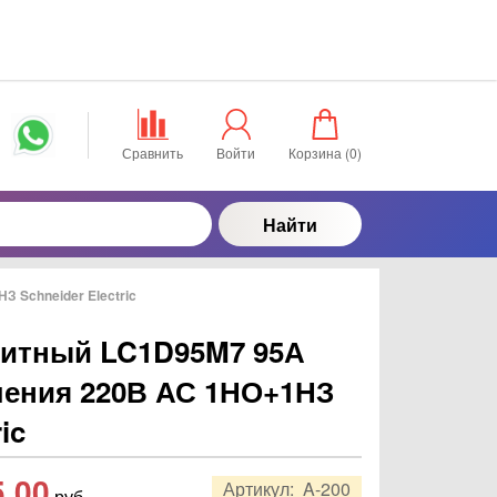
Сравнить
Войти
Корзина (
0
)
Найти
 Schneider Electric
нитный LC1D95M7 95А
ления 220В АС 1НО+1НЗ
ic
5,00
Артикул:
A-200
руб.