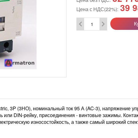
39 9
Цена с НДС(22%):
К
ric, 3P (3НО), номинальный ток 95 А (AC-3), напряжение уп
ль или DIN-рейку, присоединения - винтовые зажимы. Конт
ектрическую износостойкость, а также самый широкий спек