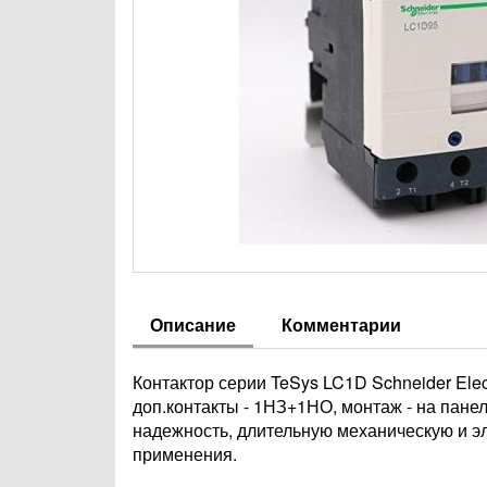
Описание
Комментарии
Контактор серии TeSys LC1D Schneider Elect
доп.контакты - 1НЗ+1НО, монтаж - на пане
надежность, длительную механическую и эл
применения.