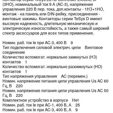
(3НО), номинальный ток 9 А (AC-3), напряжение
управления 220 В пер. тока, доп.контакты - 1НЗ+1НО,
монтаж - на панель или DIN-рейку, присоединения -
винтовые зажимы. Контакторы серии TeSys D имеют
высокую надежность, длительную механическую и
электрическую износостойкость, а также самый широкий
спектр аксессуаров для всех типов применения.
Номин. раб. ток Ie при AC-3, 400 В 9
Тип подключения силовой электрич. цепи Винтовое
соединение
Количество вспомогат. нормально замкнутых (НЗ)
контактов 1
Количество вспомогат. нормально разомкнутых (НО)
контактов 1
Тип напряжения управления AC (перемен.)
Номин. напряжение питания цепи управления Us AC 60
Гц, В 220
Номин. напряжение питания цепи управления Us AC 50
Гц, В 220
Комплектное устройство в корпусе Нет
Номин. раб. ток Ie при AC-1, 400 В, А 25
Номин. раб. ток Ie при AC-3, 400 В, А 9