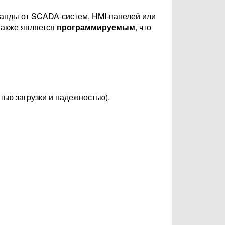
оманды от SCADA-систем, HMI-панелей или
 также является
программируемым
, что
ью загрузки и надежностью).