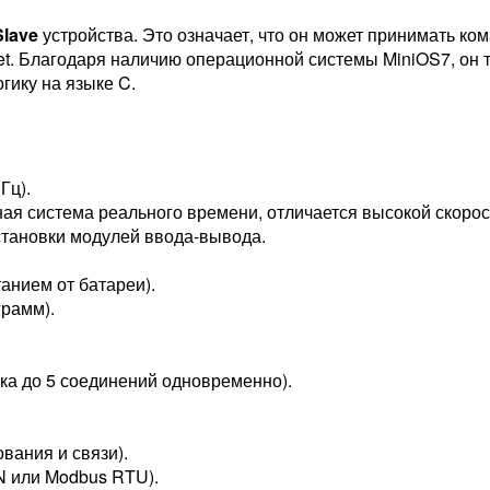
lave
устройства. Это означает, что он может принимать к
rnet. Благодаря наличию операционной системы MiniOS7, он
гику на языке C.
Гц).
я система реального времени, отличается высокой скорост
становки модулей ввода-вывода.
анием от батареи).
грамм).
ка до 5 соединений одновременно).
вания и связи).
 или Modbus RTU).