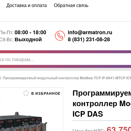
Доставка и оплата
Обратная связь
08:00 - 18:00
info@armatron.ru
Пн-Пт:
Выходной
8 (831) 231-08-28
Сб-Вс:
/
Программируемый модульный контроллер Modbus TCP iP-8841-MTCP IC
Программируе
В ИЗБРАННОЕ
контроллер Mo
ICP DAS
63 75
Цена без НДС: