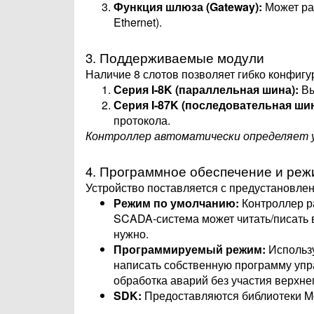
Функция шлюза (Gateway):
Может ра
Ethernet).
3. Поддерживаемые модули
Наличие 8 слотов позволяет гибко конфигу
Серия I-8K (параллельная шина):
Вы
Серия I-87K (последовательная шин
протокола.
Контроллер автоматически определяет у
4. Программное обеспечение и ре
Устройство поставляется с предустановле
Режим по умолчанию:
Контроллер ра
SCADA-система может читать/писать 
нужно.
Программируемый режим:
Использу
написать собственную программу упра
обработка аварий без участия верхнег
SDK:
Предоставляются библиотеки Mo