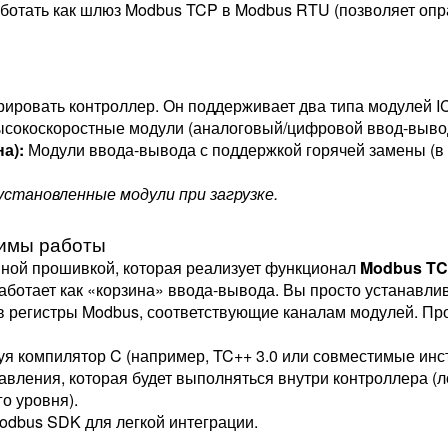
ботать как шлюз Modbus TCP в Modbus RTU (позволяет опр
рировать контроллер. Он поддерживает два типа модулей I
сокоскоростные модули (аналоговый/цифровой ввод-вывод
а):
Модули ввода-вывода с поддержкой горячей замены (в
становленные модули при загрузке.
жимы работы
нной прошивкой, которая реализует функционал
Modbus TC
ботает как «корзина» ввода-вывода. Вы просто устанавлива
в регистры Modbus, соответствующие каналам модулей. Пр
я компилятор C (например, TC++ 3.0 или совместимые инс
вления, которая будет выполняться внутри контроллера (л
о уровня).
dbus SDK для легкой интеграции.