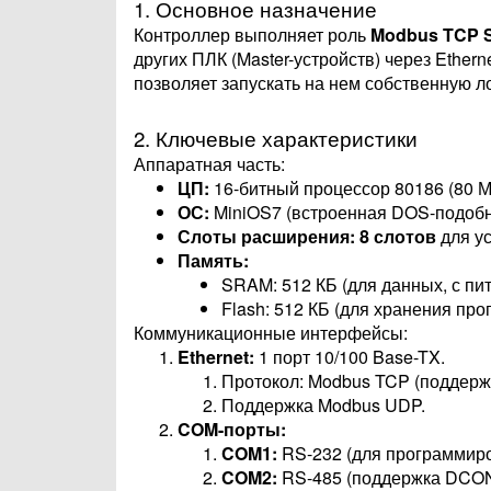
1. Основное назначение
Контроллер выполняет роль
Modbus TCP S
других ПЛК (Master-устройств) через Ethe
позволяет запускать на нем собственную ло
2. Ключевые характеристики
Аппаратная часть:
ЦП:
16-битный процессор 80186 (80 М
ОС:
MiniOS7 (встроенная DOS-подобна
Слоты расширения:
8 слотов
для у
Память:
SRAM: 512 КБ (для данных, с пит
Flash: 512 КБ (для хранения про
Коммуникационные интерфейсы:
Ethernet:
1 порт 10/100 Base-TX.
Протокол: Modbus TCP (поддерж
Поддержка Modbus UDP.
COM-порты:
COM1:
RS-232 (для программиро
COM2:
RS-485 (поддержка DCON