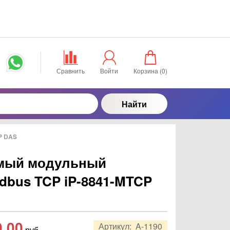
Сравнить
Войти
Корзина (
0
)
Найти
P DAS
мый модульный
dbus TCP iP-8841-MTCP
0,00
Артикул:
A-1190
руб.