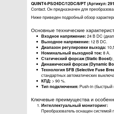
QUINT4-PS/24DC/12DC/8/PT (Артикул: 29
Contact. Он предназначен для преобразов
Ниже приведен подробный обзор характерис
Основные технические характерис
Входное напряжение:
24 В DC (диапа
Выходное напряжение:
12 В DC.
Диапазон регулировки выхода:
10,5
Номинальный выходной ток:
8 А.
Статический форсаж (Static Boost):
Динамический форсаж (Dynamic Boo
Технология SFB (Selective Fuse Brea
стандартных автоматических выключа
КПД:
> 90 %.
Тип подключения:
Push-in (быстрый 
Ключевые преимущества и особенн
Интеллектуальный мониторинг:
Преобразователь оснащен системой п