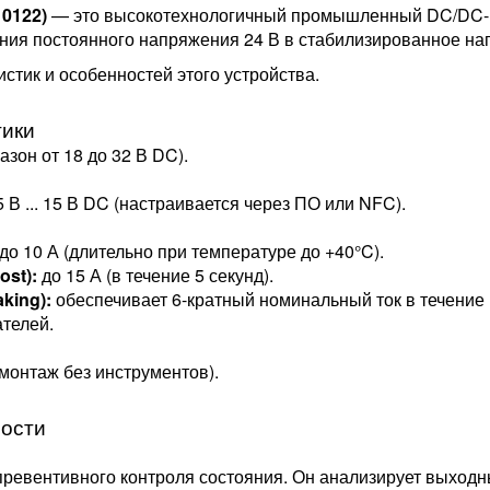
10122)
— это высокотехнологичный промышленный DC/DC-п
ания постоянного напряжения 24 В в стабилизированное на
тик и особенностей этого устройства.
тики
зон от 18 до 32 В DC).
 В ... 15 В DC (настраивается через ПО или NFC).
до 10 А (длительно при температуре до +40°C).
st):
до 15 А (в течение 5 секунд).
king):
обеспечивает 6-кратный номинальный ток в течение 
телей.
монтаж без инструментов).
ости
ревентивного контроля состояния. Он анализирует выходн