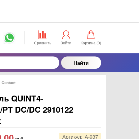
Сравнить
Войти
Корзина (
0
)
Найти
 Contact
ль QUINT4-
/PT DC/DC 2910122
t
0,00
Артикул:
A-937
руб.