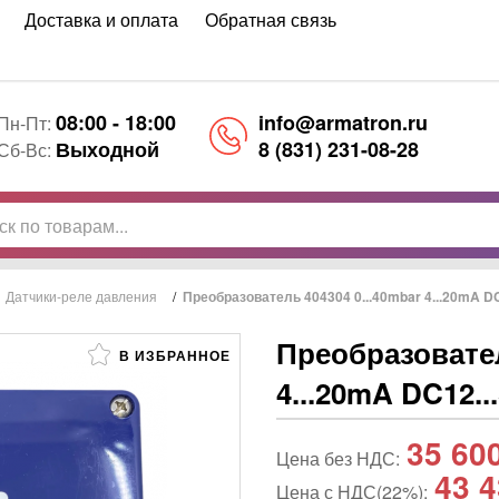
Доставка и оплата
Обратная связь
08:00 - 18:00
info@armatron.ru
Пн-Пт:
Выходной
8 (831) 231-08-28
Сб-Вс:
/
Датчики-реле давления
/
Преобразователь 404304 0...40mbar 4...20mA D
Преобразовател
В ИЗБРАННОЕ
4...20mA DC12.
35 60
Цена без НДС:
43 4
Цена с НДС(22%):