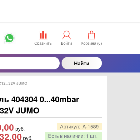
Сравнить
Войти
Корзина (
0
)
Найти
C12...32V JUMO
ь 404304 0...40mbar
..32V JUMO
0,00
Артикул:
A-1589
руб.
32,00
Есть в наличии:
1 шт.
руб.