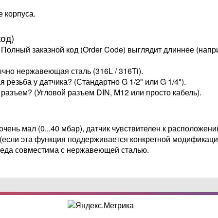
е корпуса.
од)
 Полный заказной код (Order Code) выглядит длиннее (нап
чно нержавеющая сталь (316L / 316Ti).
я резьба у датчика? (Стандартно G 1/2" или G 1/4").
разъем? (Угловой разъем DIN, M12 или просто кабель).
чень мал (0...40 мбар), датчик чувствителен к расположен
 (если эта функция поддерживается конкретной модификаци
реда совместима с нержавеющей сталью.