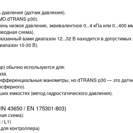
давления (датчик давления).
MO dTRANS p30).
ень низкое давление, эквивалентное 0...4 кПа или 0...400 м
оводная схема).
указанный вами диапазон 12...32 В находится в допустимых
иапазон 10-30 В).
р) обычно используются для:
аза.
дифференциальные манометры, но dTRANS p30 — это датчик
осферного).
их емкостях (метод гидростатического давления).
N 43650 / EN 175301-803)
ная схема):
/ L1)
 для контроллера)