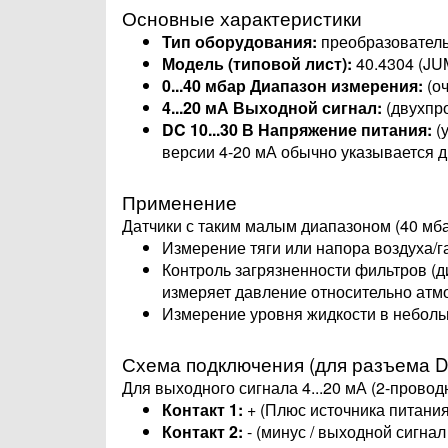
Основные характеристики
Тип оборудования:
преобразователь 
Модель (типовой лист):
40.4304 (JU
0...40 мбар
Диапазон измерения:
(оч
4...20 мА
Выходной сигнал:
(двухпр
DC 10...30 В
Напряжение питания:
(
версии 4-20 мА обычно указывается д
Применение
Датчики с таким малым диапазоном (40 мба
Измерение тяги или напора воздуха/г
Контроль загрязненности фильтров (
измеряет давление относительно атм
Измерение уровня жидкости в небольш
Схема подключения (для разъема DI
Для выходного сигнала 4...20 мА (2-провод
Контакт 1:
+
(Плюс источника питания 
Контакт 2:
-
(минус / выходной сигнал