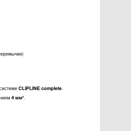
перемычки)
 системе
CLIPLINE complete
.
ением
4 мм²
.