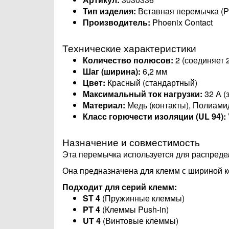
Тип изделия:
Вставная перемычка (Plu
Производитель:
Phoenix Contact
Технические характеристики
Количество полюсов:
2 (соединяет 
Шаг (ширина):
6,2 мм
Цвет:
Красный (стандартный)
Максимальный ток нагрузки:
32 А (
Материал:
Медь (контакты), Полиами
Класс горючести изоляции (UL 94):
Назначение и совместимость
Эта перемычка используется для распред
Она предназначена для клемм с шириной 
Подходит для серий клемм:
ST 4
(Пружинные клеммы)
PT 4
(Клеммы Push-in)
UT 4
(Винтовые клеммы)