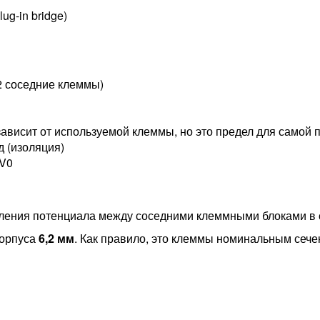
g-in bridge)
2 соседние клеммы)
зависит от используемой клеммы, но это предел для самой 
д (изоляция)
V0
еления потенциала между соседними клеммными блоками в
корпуса
6,2 мм
. Как правило, это клеммы номинальным сеч