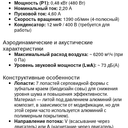
Мощность (P1):
0,48 кВт (480 Вт)
Номинальный ток:
2,20 А
Пусковой ток:
4,60 А
Скорость вращения:
1390 об/мин (4-полюсный)
Конденсатор:
12 мкФ / 400 В (требуется для
работы)
Аэродинамические и акустические
характеристики
Максимальный расход воздуха:
~ 6200 м³/ч (при
0 Па)
Уровень звуковой мощности (LwA):
~ 73 дБ(А)
Конструктивные особенности
Лопасти:
7 лопастей серповидной формы с
зубчатым краем (биодизайн совы) для снижения
уровня шума и повышения эффективности.
Материал — литой под давлением алюминий (или
композит, в зависимости от модификации, но для
этой серии часто используется алюминий с
полимерным покрытием).
Направление потока:
V (всасывание через
двигатель) или A (нагнетание через двигатель)