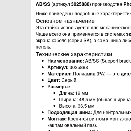
AB/SS
(артикул
3025888
) производства
Pho
Ниже приведены подробные характеристики
Основное назначение
Эта стойка используется для механическог
Чаще всего она применяется в системах
э
экрана кабеля (серии SK), а сама шина либ
петель.
Технические характеристики
Наименование:
AB/SS (Support brack
Артикул:
3025888
Материал:
Полиамид (PA) — это
диэ
Цвет:
Серый.
Размеры:
Длина: 19 мм
Ширина: 48,5 мм (общая ширина
Высота: 36,5 мм
Подходящая шина:
Для нейтральных
Монтаж:
Крепится винтом к монтажной
как там овальный паз).