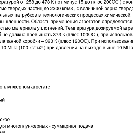
атурой от 258 до 473 К ( от минус 15 до плюс 200ОС ) с 
ью твердых частиц до 2300 кг/м3 , с величиной зерна твер
ьных патрубков в технологических процессах химической, 
мышленности. Область применения агрегатов определяется 
костью материала уплотнений. Температура дозируемой агр
 не должна превышать 373 К (плюс 100ОС ), при использов
лапанной коробки – 393 К (плюс 120ОС). При использовани
10 МПа (100 кг/см2 ),при давлении на выходе выше 10 МП
гоплунжерном агрегате
ый
еское
, для многоплунжерных - суммарная подача
см²