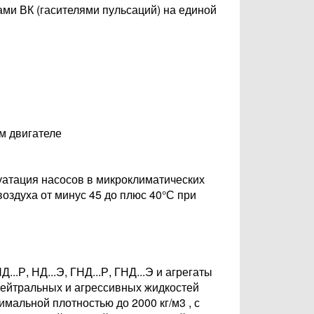
и ВК (гасителями пульсаций) на единой
м двигателе
уатация насосов в микроклиматических
оздуха от минус 45 до плюс 40°С при
.Р, НД...Э, ГНД...Р, ГНД...Э и агрегаты
нейтральных и агрессивных жидкостей
симальной плотностью до 2000 кг/м3 , с