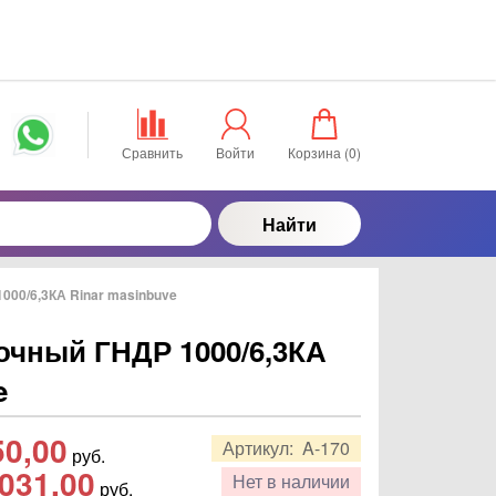
Сравнить
Войти
Корзина (
0
)
Найти
000/6,3КА Rinar masinbuve
очный ГНДР 1000/6,3КА
e
50,00
Артикул:
A-170
руб.
031,00
Нет в наличии
руб.