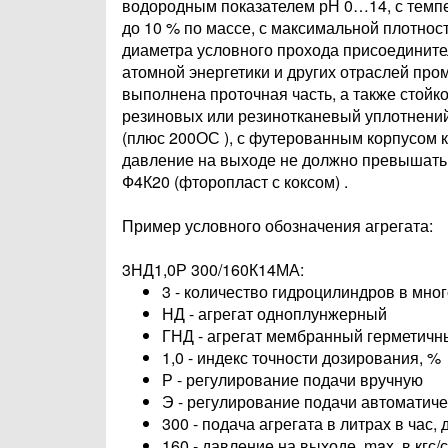
водородным показателем рН 0…14, с темпер
до 10 % по массе, с максимальной плотност
диаметра условного прохода присоединител
атомной энергетики и других отраслей про
выполнена проточная часть, а также стой
резиновых или резинотканевый уплотнений
(плюс 200ОС ), с футерованным корпусом к
давление на выходе не должно превышать 
Ф4К20 (фторопласт с коксом) .
Пример условного обозначения агрегата:
​​​​​​​3НД1,0Р 300/160К14МА:
3 - количество гидроцилиндров в мно
НД - агрегат одноплунжерный
ГНД - агрегат мембранный герметичн
1,0 - индекс точности дозирования, %
Р - регулирование подачи вручную
Э - регулирование подачи автоматич
300 - подача агрегата в литрах в час
160 - давление на выходе, max. в кгс/