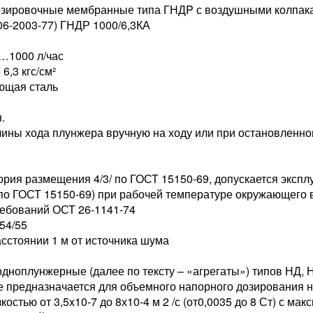
озировочные мембранные типа ГНДP с воздушными колпакам
06-2003-77) ГНДР 1000/6,3КА
…1000 л/час
6,3 кгс/см²
ющая сталь
.
ины хода плунжера вручную на ходу или при остановленно
рия размещения 4/3/ по ГОСТ 15150-69, допускается экспл
по ГОСТ 15150-69) при рабочей температуре окружающего в
ребований ОСТ 26-1141-74
54/55
асстоянии 1 м от источника шума
оплунжерные (далее по тексту – «агрегаты») типов НД, НД..
 предназначается для объемного напорного дозирования 
остью от 3,5x10-7 до 8х10-4 м 2 /с (от0,0035 до 8 Ст) с мак