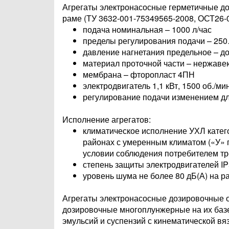
Агрегаты электронасосные герметичные д
раме (ТУ 3632-001-75349565-2008, ОСТ26-
подача номинальная – 1000 л/час
пределы регулирования подачи – 250
давление нагнетания предельное – до 
материал проточной части – нержаве
мембрана – фторопласт 4ПН
электродвигатель 1,1 кВт, 1500 об./мин
регулирование подачи изменением дл
Исполнение агрегатов:
климатическое исполнение УХЛ катего
районах с умеренным климатом («У» 
условии соблюдения потребителем т
степень защиты электродвигателей IP
уровень шума не более 80 дБ(А) на р
Агрегаты электронасосные дозировочные одн
дозировочные многоплунжерные на их базе
эмульсий и суспензий с кинематической вязк