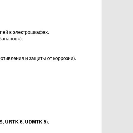
епей в электрошкафах.
бананов»).
отивления и защиты от коррозии).
S
,
URTK 6
,
UDMTK 5
).