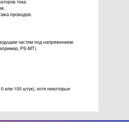
аторов тока.
ов.
тажа проводов.
ведущим частям под напряжением.
апример, PS-MT).
0 или 100 штук), хотя некоторые