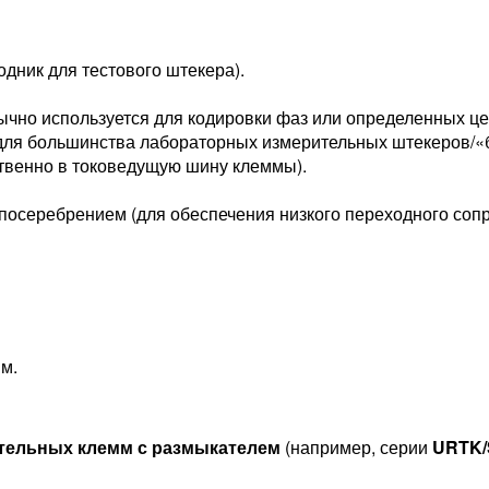
одник для тестового штекера).
ычно используется для кодировки фаз или определенных ц
для большинства лабораторных измерительных штекеров/«
твенно в токоведущую шину клеммы).
 посеребрением (для обеспечения низкого переходного сопр
м.
тельных клемм с размыкателем
(например, серии
URTK/