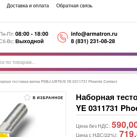
Доставка и оплата
Обратная связь
08:00 - 18:00
info@armatron.ru
Пн-Пт:
Выходной
8 (831) 231-08-28
Сб-Вс:
орная тестовая вилка PSBJ-URTK/S YE 0311731 Phoenix Contact
Наборная тест
В ИЗБРАННОЕ
YE 0311731 Pho
590,0
Цена без НДС:
719
Цена с НДС(22%):