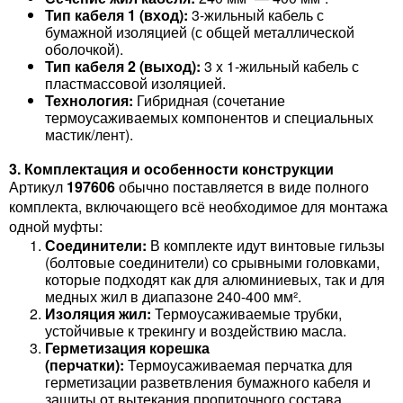
Тип кабеля 1 (вход):
3-жильный кабель с
бумажной изоляцией (с общей металлической
оболочкой).
Тип кабеля 2 (выход):
3 x 1-жильный кабель с
пластмассовой изоляцией.
Технология:
Гибридная (сочетание
термоусаживаемых компонентов и специальных
мастик/лент).
3. Комплектация и особенности конструкции
Артикул
197606
обычно поставляется в виде полного
комплекта, включающего всё необходимое для монтажа
одной муфты:
Соединители:
В комплекте идут винтовые гильзы
(болтовые соединители) со срывными головками,
которые подходят как для алюминиевых, так и для
медных жил в диапазоне 240-400 мм².
Изоляция жил:
Термоусаживаемые трубки,
устойчивые к трекингу и воздействию масла.
Герметизация корешка
(перчатки):
Термоусаживаемая перчатка для
герметизации разветвления бумажного кабеля и
защиты от вытекания пропиточного состава.