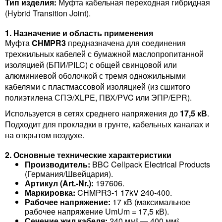
Тип изделия:
Муфта кабельная переходная гибридная
(Hybrid Transition Joint).
1. Назначение и область применения
Муфта
CHMPR3
предназначена для соединения
трехжильных кабелей с бумажной маслопропитанной
изоляцией (БПИ/PILC) с общей свинцовой или
алюминиевой оболочкой с тремя одножильными
кабелями с пластмассовой изоляцией (из сшитого
полиэтилена СПЭ/XLPE, ПВХ/PVC или ЭПР/EPR).
Используется в сетях среднего напряжения до
17,5 кВ
.
Подходит для прокладки в грунте, кабельных каналах и
на открытом воздухе.
2. Основные технические характеристики
Производитель:
BBC Cellpack Electrical Products
(Германия/Швейцария).
Артикул (Art.-Nr.):
197606.
Маркировка:
CHMPR3-1 17kV 240-400.
Рабочее напряжение:
17 кВ (максимальное
рабочее напряжение UmUm​ = 17,5 кВ).
Сечение жил кабеля:
240 мм² — 400 мм².