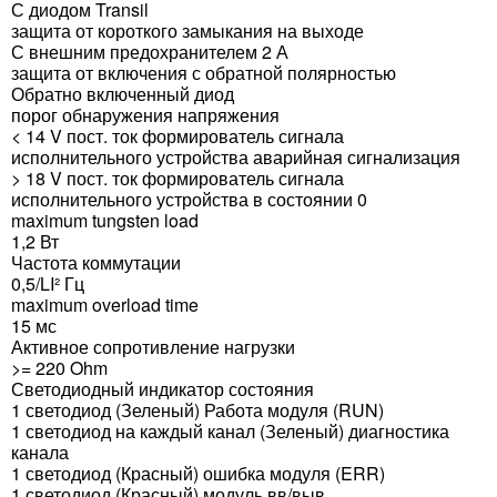
С диодом Transil
защита от короткого замыкания на выходе
С внешним предохранителем 2 А
защита от включения с обратной полярностью
Обратно включенный диод
порог обнаружения напряжения
< 14 V пост. ток формирователь сигнала
исполнительного устройства аварийная сигнализация
> 18 V пост. ток формирователь сигнала
исполнительного устройства в состоянии 0
maximum tungsten load
1,2 Вт
Частота коммутации
0,5/LI² Гц
maximum overload time
15 мс
Активное сопротивление нагрузки
>= 220 Ohm
Светодиодный индикатор состояния
1 светодиод (Зеленый) Работа модуля (RUN)
1 светодиод на каждый канал (Зеленый) диагностика
канала
1 светодиод (Красный) ошибка модуля (ERR)
1 светодиод (Красный) модуль вв/выв.