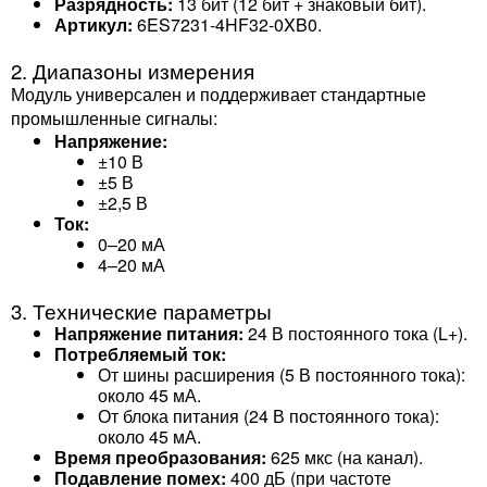
Разрядность:
13 бит (12 бит + знаковый бит).
Артикул:
6ES7231-4HF32-0XB0.
2. Диапазоны измерения
Модуль универсален и поддерживает стандартные
промышленные сигналы:
Напряжение:
±10 В
±5 В
±2,5 В
Ток:
0–20 мА
4–20 мА
3. Технические параметры
Напряжение питания:
24 В постоянного тока (L+).
Потребляемый ток:
От шины расширения (5 В постоянного тока):
около 45 мА.
От блока питания (24 В постоянного тока):
около 45 мА.
Время преобразования:
625 мкс (на канал).
Подавление помех:
400 дБ (при частоте