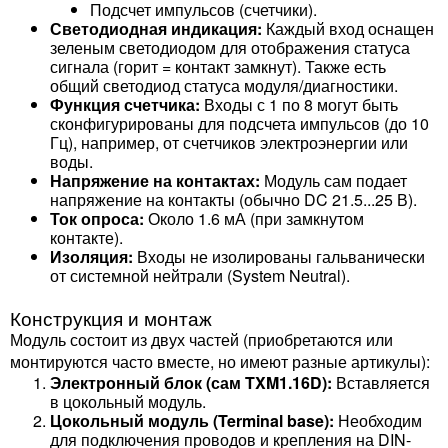
Подсчет импульсов (счетчики).
Светодиодная индикация:
Каждый вход оснащен
зеленым светодиодом для отображения статуса
сигнала (горит = контакт замкнут). Также есть
общий светодиод статуса модуля/диагностики.
Функция счетчика:
Входы с 1 по 8 могут быть
сконфигурированы для подсчета импульсов (до 10
Гц), например, от счетчиков электроэнергии или
воды.
Напряжение на контактах:
Модуль сам подает
напряжение на контакты (обычно DC 21.5...25 В).
Ток опроса:
Около 1.6 мА (при замкнутом
контакте).
Изоляция:
Входы не изолированы гальванически
от системной нейтрали (System Neutral).
Конструкция и монтаж
Модуль состоит из двух частей (приобретаются или
монтируются часто вместе, но имеют разные артикулы):
Электронный блок (сам TXM1.16D):
Вставляется
в цокольный модуль.
Цокольный модуль (Terminal base):
Необходим
для подключения проводов и крепления на DIN-