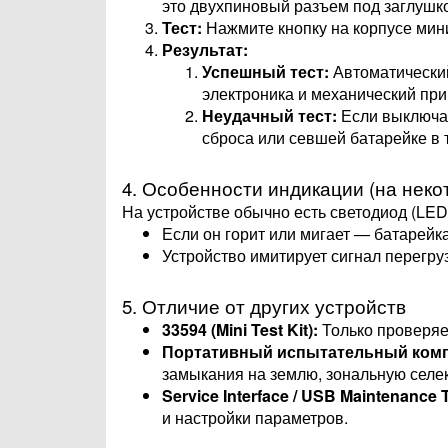
это двухпиновый разъем под заглушко
Тест:
Нажмите кнопку на корпусе мини
Результат:
Успешный тест:
Автоматически
электроника и механический пр
Неудачный тест:
Если выключат
сброса или севшей батарейке в 
4. Особенности индикации (на неко
На устройстве обычно есть светодиод (LED
Если он горит или мигает — батарейка
Устройство имитирует сигнал перегру
5. Отличие от других устройств
33594 (Mini Test Kit):
Только проверяе
Портативный испытательный комплек
замыкания на землю, зональную селек
Service Interface / USB Maintenance 
и настройки параметров.