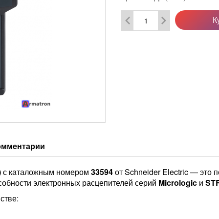
К
омментарии
)
с каталожным номером
33594
от Schneider Electric — это 
собности электронных расцепителей серий
Micrologic
и
ST
стве: