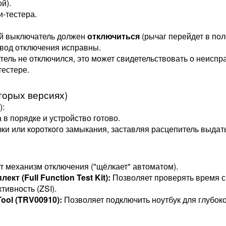
й).
-тестера.
й выключатель должен
отключиться
(рычаг перейдет в по
ивод отключения исправны.
ель не отключился, это может свидетельствовать о неиспр
тестере.
торых версиях)
):
 в порядке и устройство готово.
зки или короткого замыкания, заставляя расцепитель выдат
т механизм отключения ("щёлкает" автоматом).
т (Full Function Test Kit):
Позволяет проверять время с
тивность (ZSI).
Tool (TRV00910):
Позволяет подключить ноутбук для глубоко