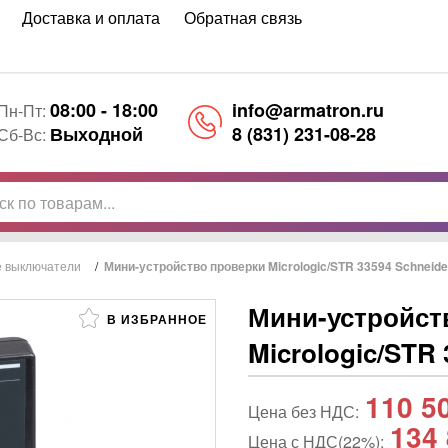
Доставка и оплата
Обратная связь
08:00 - 18:00
info@armatron.ru
Пн-Пт:
Выходной
8 (831) 231-08-28
Сб-Вс:
е выключатели
/
Мини-устройство проверки Micrologic/STR 33594 Schneider
Мини-устройст
В ИЗБРАННОЕ
Micrologic/STR 
110 5
Цена без НДС:
134 
Цена с НДС(22%):