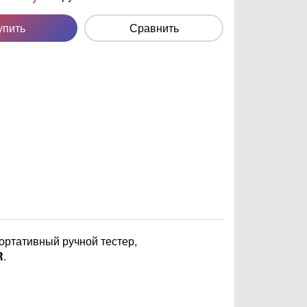
упить
Сравнить
портативный ручной тестер,
R
.