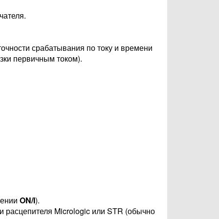
чателя.
точности срабатывания по току и времени
узки первичным током).
жении
ON/I
).
 расцепителя Micrologic или STR (обычно