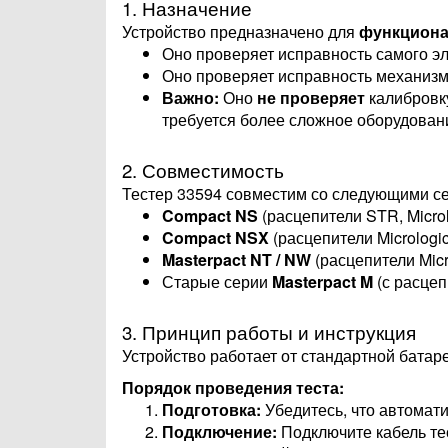
1. Назначение
Устройство предназначено для
функциона
Оно проверяет исправность самого эл
Оно проверяет исправность механизма
Важно:
Оно
не проверяет
калибровку
требуется более сложное оборудование
2. Совместимость
Тестер 33594 совместим со следующими се
Compact NS
(расцепители STR, Microl
Compact NSX
(расцепители Micrologic 2.
Masterpact NT / NW
(расцепители Micr
Старые серии
Masterpact M
(с расце
3. Принцип работы и инструкция
Устройство работает от стандартной батаре
Порядок проведения теста:
Подготовка:
Убедитесь, что автомат
Подключение:
Подключите кабель тес