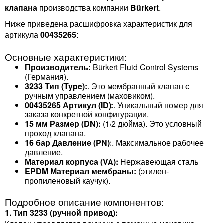
клапана
производства компании
Bürkert
.
Ниже приведена расшифровка характеристик для
артикула
00435265
:
Основные характеристики:
Производитель:
Bürkert Fluid Control Systems
(Германия).
3233
Тип (Type):
. Это мембранный клапан с
ручным управлением (маховиком).
00435265
Артикул (ID):
. Уникальный номер для
заказа конкретной конфигурации.
15 мм
Размер (DN):
(1/2 дюйма). Это условный
проход клапана.
16 бар
Давление (PN):
. Максимальное рабочее
давление.
Материал корпуса (VA):
Нержавеющая сталь
EPDM
Материал мембраны:
(этилен-
пропиленовый каучук).
Подробное описание компонентов:
1. Тип 3233 (ручной привод):