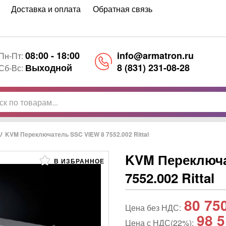
Доставка и оплата
Обратная связь
08:00 - 18:00
info@armatron.ru
Пн-Пт:
Выходной
8 (831) 231-08-28
Сб-Вс:
/
KVM Переключатель SSC VIEW 8 7552.002 Rittal
KVM Переключа
В ИЗБРАННОЕ
7552.002 Rittal
80 75
Цена без НДС:
98 5
Цена с НДС(22%):