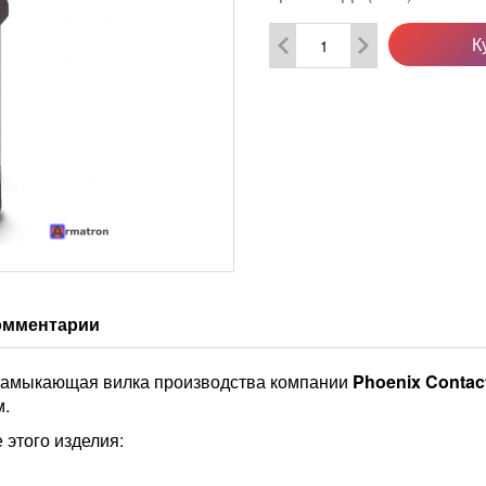
К
омментарии
замыкающая вилка производства компании
Phoenix Contac
м.
 этого изделия: