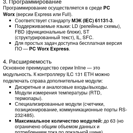
3. Программирование
Программирование осуществляется в среде
PC
Worx
(версии Express или Full).
Соответствует стандарту
МЭК (IEC) 61131-3
.
Поддерживаемые языки: LD (релейные схемы),
FBD (функциональные блоки), ST
(структурированный текст), IL, SFC.
Для простых задач доступна бесплатная версия
ПО —
PC Worx Express
.
4. Расширяемость
Основное преимущество серии Inline — это
модульность. К контроллеру ILC 131 ETH можно
подключать справа дополнительные модули:
Дискретные и аналоговые входы/выходы.
Модули измерения температуры (RTD,
термопары).
Специализированные модули (счетчики,
позиционирование, коммуникационные порты RS-
232/485).
Максимальное количество модулей:
до 63 (но
ограничено общим объемом данных и
потреблением тока по локальной шине).