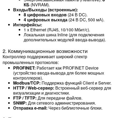
КБ
(NVRAM).
Входы/Выходы (встроенные):
8 цифровых входов
(24 В DC).
4 цифровых выхода
(24 В DC, 500 мА).
Интерфейсы:
1 x Ethernet (RJ45, 10/100 Мбит/с).
Локальная шина Inline (для подключения
дополнительных модулей ввода-вывода).
2. Коммуникационные возможности
Контроллер поддерживает широкий спектр
промышленных протоколов:
PROFINET:
Работает как PROFINET Device
(устройство ввода-вывода для более мощных
контроллеров).
Modbus/TCP:
Поддержка функций Client и Server.
HTTP / Web-сервер:
Встроенный веб-сервер для
визуализации и диагностики.
FTP / TFTP:
Для передачи файлов.
SNMP:
Для сетевого администрирования.
Отправка e-mail:
Через библиотечные блоки.