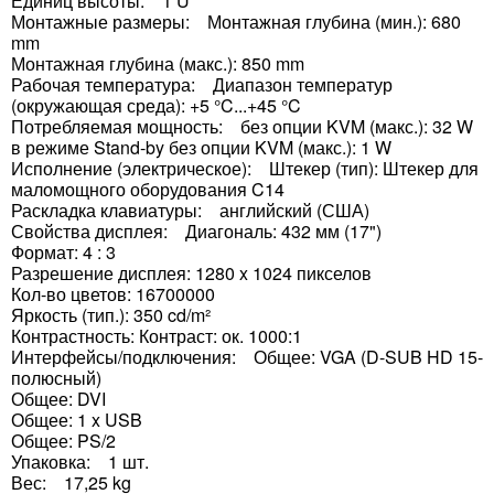
Единиц высоты: 1 U
Монтажные размеры: Монтажная глубина (мин.): 680
mm
Монтажная глубина (макс.): 850 mm
Рабочая температура: Диапазон температур
(окружающая среда): +5 °C...+45 °C
Потребляемая мощность: без опции KVM (макс.): 32 W
в режиме Stand-by без опции KVM (макс.): 1 W
Исполнение (электрическое): Штекер (тип): Штекер для
маломощного оборудования C14
Раскладка клавиатуры: английский (США)
Свойства дисплея: Диагональ: 432 мм (17")
Формат: 4 : 3
Разрешение дисплея: 1280 x 1024 пикселов
Кол-во цветов: 16700000
Яркость (тип.): 350 cd/m²
Контрастность: Контраст: ок. 1000:1
Интерфейсы/подключения: Общее: VGA (D-SUB HD 15-
полюсный)
Общее: DVI
Общее: 1 x USB
Общее: PS/2
Упаковка: 1 шт.
Вес: 17,25 kg