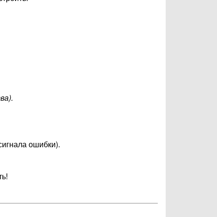
ва).
сигнала ошибки).
ь!