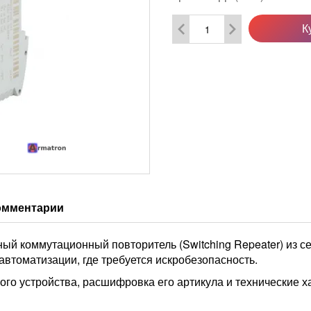
К
омментарии
ый коммутационный повторитель (Switching Repeater) из с
втоматизации, где требуется искробезопасность.
го устройства, расшифровка его артикула и технические х