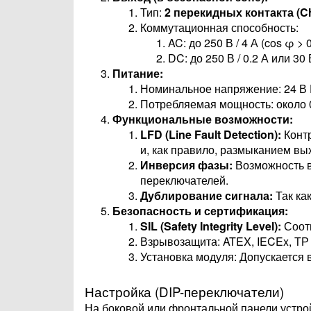
Тип:
2 перекидных контакта (Ch
Коммутационная способность:
AC: до 250 В / 4 А (cos φ > 0
DC: до 250 В / 0.2 А или 30 В
Питание:
Номинальное напряжение: 24 В DC
Потребляемая мощность: около 0
Функциональные возможности:
LFD (Line Fault Detection):
Контр
и, как правило, размыканием вых
Инверсия фазы:
Возможность в
переключателей.
Дублирование сигнала:
Так ка
Безопасность и сертификация:
SIL (Safety Integrity Level):
Соот
Взрывозащита: ATEX, IECEx, ТР 
Установка модуля: Допускается 
Настройка (DIP-переключатели)
На боковой или фронтальной панели устро