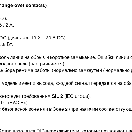
ange-over contacts)
.
.7).
 / 2 А.
 (диапазон 19.2 ... 30 В DC).
.8 Вт.
оль линии на обрыв и короткое замыкание. Ошибки линии 
одного реле (настраивается).
ыбора режима работы (нормально замкнутый / нормально 
к модель имеет 2 выхода, входной сигнал передается на о
ветствует требованиям
SIL 2
(IEC 61508).
ТС (EAC Ex).
в безопасной зоне или в Зоне 2 (при наличии соответствующ
йства находятся DIP-переключатели, которые позволяют на