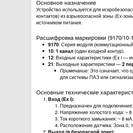
Основное назначение
Устройство используется для искробезопа
контактов) из взрывоопасной зоны (Ex-зон
источником питания.
Расшифровка маркировки (9170/10-1
9170
: Серия модуля (коммутационный
10
:
1 канал
(один входной контур).
12
: Входные характеристики (Ex i — 
21
: Выходные характеристики —
2 пе
Примечание:
Это означает, что 
для системы ПАЗ или сигнализац
Основные технические характерис
Вход (Ex i):
Предназначен для подключения: 
Напряжение холостого хода: ~ 8 
Ток короткого замыкания: ~ 8 мА
Расположение датчика: Зона 0, 1, 
Выход (в безопасной зоне):