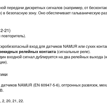
сной передачи дискретных сигналов (например, от бесконт
ы) в безопасную зону. Оно обеспечивает гальваническую ра
2-21)
 повторитель).
искробезопасный вход для датчиков NAMUR или сухих контак
рекидных релейных контакта
(сигнальные реле).
один входной сигнал дублируется на два релейных выхода (
ии).
тики
датчиков NAMUR (EN 60947-5-6), оптронных развязок, меха
В.
.
2, 20, 21, 22.