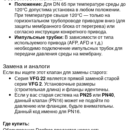
Положение:
Для DN 65 при температуре среды до
120°C допустима установка в любом положении.
При температуре свыше 120°C — только на
горизонтальном трубопроводе приводом вниз (для
защиты мембранного блока от перегрева) или
согласно инструкции конкретного привода.
Импульсные трубки:
В зависимости от типа
используемого привода (AFP, AFD и т.д.)
необходимо подключение импульсных трубок для
передачи давления среды на мембрану.
Замена и аналоги
Если вы ищете этот клапан для замены старого:
Серия
VFG 22
является прямой заменой старой
серии
VFG 2
. Установочные размеры
(строительная длина) и фланцы идентичны.
Если у вас старая система на
PN25
или
PN40
,
данный клапан (PN16) может не подойти по
давлению или фланцам, будьте внимательны.
Данный код именно для PN16.
Где купить:
Оборудование Danfoss продается через сеть