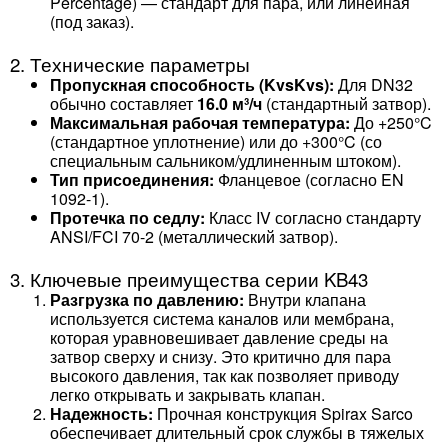
Percentage) — стандарт для пара, или линейная
(под заказ).
2. Технические параметры
Пропускная способность (KvsKvs​):
Для DN32
обычно составляет
16.0 м³/ч
(стандартный затвор).
Максимальная рабочая температура:
До +250°C
(стандартное уплотнение) или до +300°C (со
специальным сальником/удлиненным штоком).
Тип присоединения:
Фланцевое (согласно EN
1092-1).
Протечка по седлу:
Класс IV согласно стандарту
ANSI/FCI 70-2 (металлический затвор).
3. Ключевые преимущества серии KB43
Разгрузка по давлению:
Внутри клапана
используется система каналов или мембрана,
которая уравновешивает давление среды на
затвор сверху и снизу. Это критично для пара
высокого давления, так как позволяет приводу
легко открывать и закрывать клапан.
Надежность:
Прочная конструкция Spirax Sarco
обеспечивает длительный срок службы в тяжелых