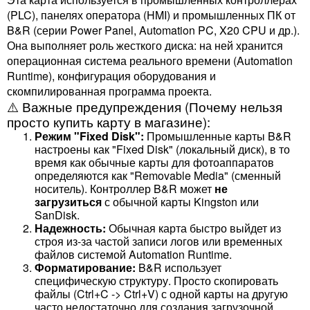
(PLC), панелях оператора (HMI) и промышленных ПК от
B&R (серии Power Panel, Automation PC, X20 CPU и др.).
Она выполняет роль жесткого диска: на ней хранится
операционная система реального времени (Automation
Runtime), конфигурация оборудования и
скомпилированная программа проекта.
⚠️ Важные предупреждения (Почему нельзя
просто купить карту в магазине):
Режим "Fixed Disk":
Промышленные карты B&R
настроены как "Fixed Disk" (локальный диск), в то
время как обычные карты для фотоаппаратов
определяются как "Removable Media" (сменный
носитель). Контроллер B&R может
не
загрузиться
с обычной карты Kingston или
SanDisk.
Надежность:
Обычная карта быстро выйдет из
строя из-за частой записи логов или временных
файлов системой Automation Runtime.
Форматирование:
B&R использует
специфическую структуру. Просто скопировать
файлы (
Ctrl+C
->
Ctrl+V
) с одной карты на другую
часто недостаточно для создания загрузочной