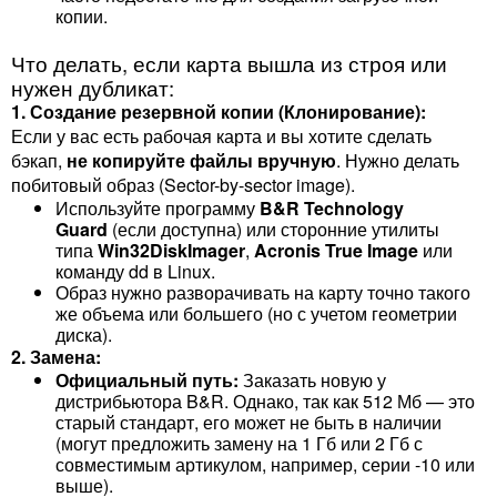
копии.
Что делать, если карта вышла из строя или
нужен дубликат:
1. Создание резервной копии (Клонирование):
Если у вас есть рабочая карта и вы хотите сделать
бэкап,
не копируйте файлы вручную
. Нужно делать
побитовый образ (Sector-by-sector image).
Используйте программу
B&R Technology
Guard
(если доступна) или сторонние утилиты
типа
Win32DiskImager
,
Acronis True Image
или
команду
dd
в Linux.
Образ нужно разворачивать на карту точно такого
же объема или большего (но с учетом геометрии
диска).
2. Замена:
Официальный путь:
Заказать новую у
дистрибьютора B&R. Однако, так как 512 Мб — это
старый стандарт, его может не быть в наличии
(могут предложить замену на 1 Гб или 2 Гб с
совместимым артикулом, например, серии
-10
или
выше).