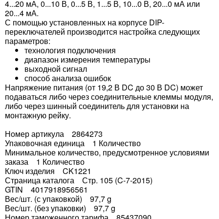
4...20 мА, 0...10 В, 0...5 В, 1...5 В, 10...0 В, 20...0 мА или
20...4 мА.
С помощью установленных на корпусе DIP-
переключателей производится настройка следующих
параметров:
технология подключения
диапазон измерения температуры
выходной сигнал
способ анализа ошибок
Напряжение питания (от 19,2 В DC до 30 В DC) может
подаваться либо через соединительные клеммы модуля,
либо через шинный соединитель для установки на
монтажную рейку.
Номер артикула 2864273
Упаковочная единица 1 Количество
Минимальное количество, предусмотренное условиями
заказа 1 Количество
Ключ изделия CK1221
Страница каталога Стр. 105 (C-7-2015)
GTIN 4017918956561
Вес/шт. (с упаковкой) 97,7 g
Вес/шт. (без упаковки) 97,7 g
Номер таможенного тарифа 85437090