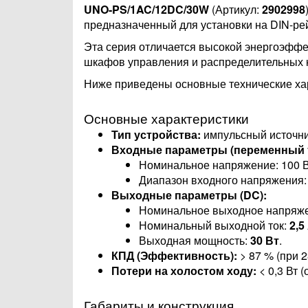
UNO-PS/1AC/12DC/30W
(Артикул:
2902998
предназначенный для установки на DIN-рей
Эта серия отличается высокой энергоэффе
шкафов управления и распределительных 
Ниже приведены основные технические хар
Основные характеристики
Тип устройства:
импульсный источни
Входные параметры (переменный т
Номинальное напряжение: 100 В 
Диапазон входного напряжения: 8
Выходные параметры (DC):
Номинальное выходное напряж
Номинальный выходной ток:
2,5
Выходная мощность:
30 Вт
.
КПД (Эффективность):
> 87 % (при 2
Потери на холостом ходу:
< 0,3 Вт 
Габариты и конструкция