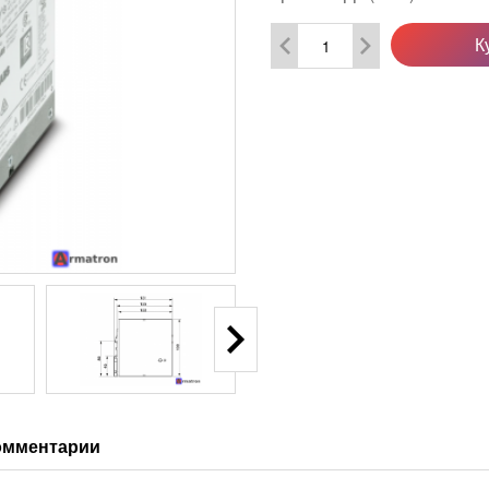
К
омментарии