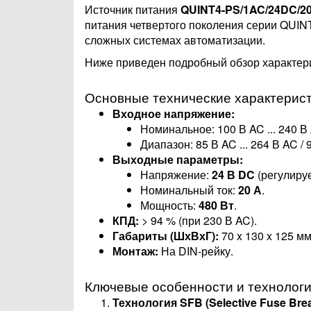
Источник питания
QUINT4-PS/1AC/24DC/2
питания четвертого поколения серии QUI
сложных системах автоматизации.
Ниже приведен подробный обзор характери
Основные технические характерис
Входное напряжение:
Номинальное: 100 В AC ... 240 В
Диапазон: 85 В AC ... 264 В AC / 
Выходные параметры:
Напряжение:
24 В DC
(регулируе
Номинальный ток:
20 А
.
Мощность:
480 Вт
.
КПД:
> 94 % (при 230 В AC).
Габариты (ШхВхГ):
70 x 130 x 125 мм
Монтаж:
На DIN-рейку.
Ключевые особенности и технолог
Технология SFB (Selective Fuse Brea