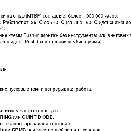
и на отказ (MTBF) составляет более 1 000 000 часов.
:
Работает от -25 °C до +70 °C (свыше +60 °C идет снижение
°C.
ие клемм Push-in (монтаж без инструмента) или винтовых з
чно идет с Push-in/винтовыми комбинациями).
ПЛК.
кие пусковые токи и непрерывная работа.
 блоком часто используют:
ORING
или
QUINT DIODE
.
от полного пропадания питания.
M или CBMC
для электронной защиты каналов.