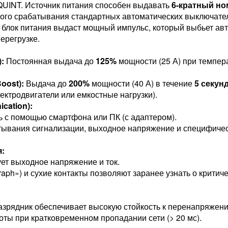
 QUINT. Источник питания способен выдавать
6-кратный но
ого срабатывания стандартных автоматических выключателе
 блок питания выдаст мощный импульс, который выбьет авт
перегрузке.
):
Постоянная выдача до
125%
мощности (25 А) при темпер
oost):
Выдача до
200%
мощности (40 А) в течение
5 секун
ектродвигатели или емкостные нагрузки).
cation):
ь с помощью смартфона или ПК (с адаптером).
тывания сигнализации, выходное напряжение и специфичес
:
ет выходное напряжение и ток.
aph») и сухие контакты позволяют заранее узнать о критиче
зрядник обеспечивает высокую стойкость к перенапряжени
ты при кратковременном пропадании сети (> 20 мс).