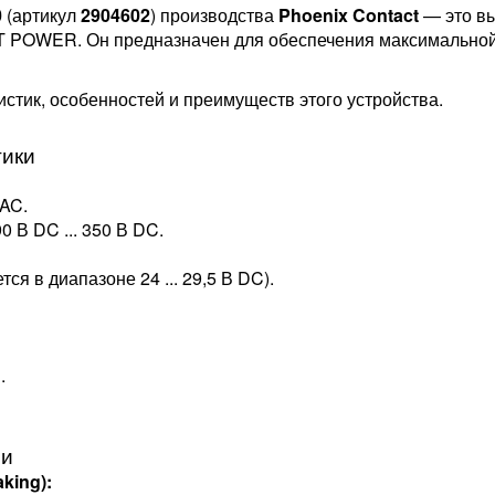
0
(артикул
2904602
) производства
Phoenix Contact
— это в
NT POWER. Он предназначен для обеспечения максимальной
стик, особенностей и преимуществ этого устройства.
тики
 AC.
90 В DC ... 350 В DC.
тся в диапазоне 24 ... 29,5 В DC).
.
ии
king):