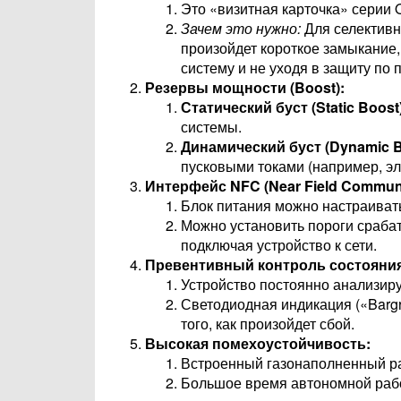
Это «визитная карточка» серии
Зачем это нужно:
Для селективн
произойдет короткое замыкание,
систему и не уходя в защиту по 
Резервы мощности (Boost):
Статический буст (Static Boost
системы.
Динамический буст (Dynamic B
пусковыми токами (например, эл
Интерфейс NFC (Near Field Communi
Блок питания можно настраиват
Можно установить пороги сраба
подключая устройство к сети.
Превентивный контроль состояния
Устройство постоянно анализиру
Светодиодная индикация («Bargr
того, как произойдет сбой.
Высокая помехоустойчивость:
Встроенный газонаполненный ра
Большое время автономной рабо